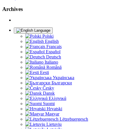
Archives
Language
Polski
English
Français
Español
Deutsch
Italiano
Română
Eesti
Українська
Български
Česky
Dansk
Ελληνικά
Suomi
Hrvatski
Magyar
Lëtzebuergesch
Lietuvių