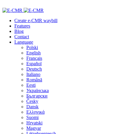
Create e-CMR waybill
Features
Blog
Contact
Language
Polski
English
Français
Español
Deutsch
Italiano
Română
Eesti
Українська
Български
Česky
Dansk
Ελληνικά
Suomi
Hrvatski
Magyar
Lëtzebuergesch