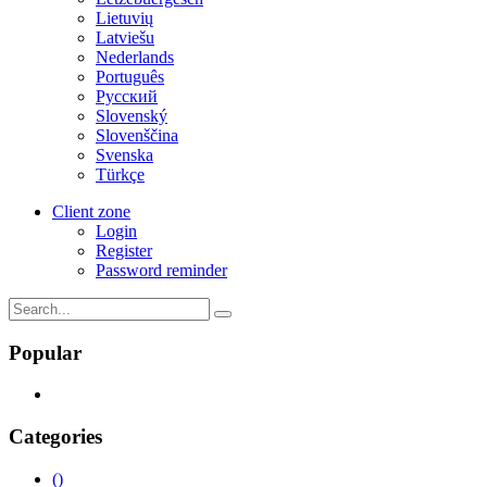
Lietuvių
Latviešu
Nederlands
Português
Русский
Slovenský
Slovenščina
Svenska
Türkçe
Client zone
Login
Register
Password reminder
Popular
Categories
()